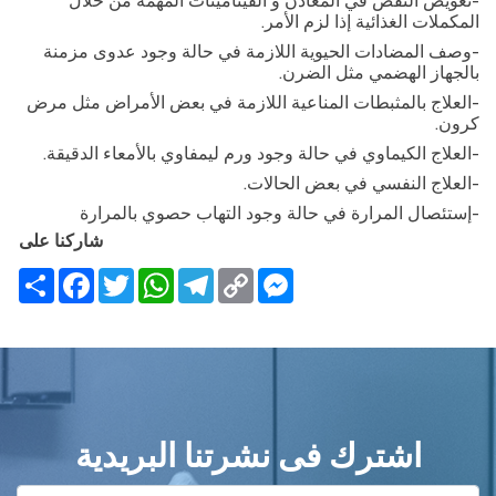
-
تعويض النقص في المعادن و الفيتامينات المهمة من خلال
المكملات الغذائية إذا لزم الأمر
.
-
وصف المضادات الحيوية اللازمة في حالة وجود عدوى مزمنة
بالجهاز الهضمي مثل الضرن
.
-
العلاج بالمثبطات المناعية اللازمة في بعض الأمراض مثل مرض
كرون
.
-
العلاج الكيماوي في حالة وجود ورم ليمفاوي بالأمعاء الدقيقة
.
-
العلاج النفسي في بعض الحالات
.
-
إستئصال المرارة في حالة وجود التهاب حصوي بالمرارة
شاركنا على
Share
Facebook
Twitter
WhatsApp
Telegram
Messenger
Copy
Link
اشترك فى نشرتنا البريدية